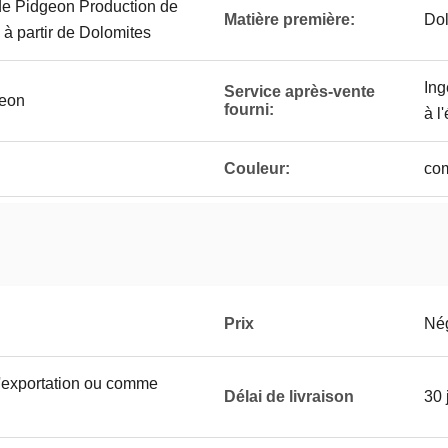
de Pidgeon Production de
Matière première:
Dol
à partir de Dolomites
Ing
Service après-vente
geon
fourni:
à l
Couleur:
co
Prix
Né
'exportation ou comme
Délai de livraison
30 