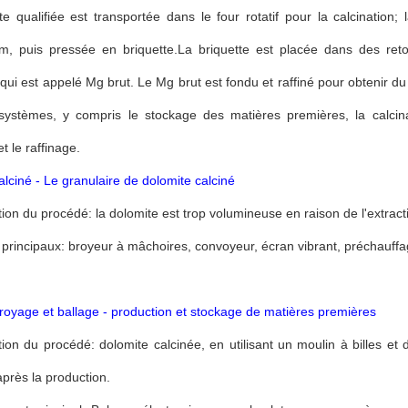
e qualifiée est transportée dans le four rotatif pour la calcination;
cium, puis pressée en briquette.La briquette est placée dans des r
é, qui est appelé Mg brut. Le Mg brut est fondu et raffiné pour obtenir 
 systèmes, y compris le stockage des matières premières, la calcina
t le raffinage.
alciné - Le granulaire de dolomite calciné
tion du procédé: la dolomite est trop volumineuse en raison de l'extract
 principaux: broyeur à mâchoires, convoyeur, écran vibrant, préchauffage v
royage et ballage - production et stockage de matières premières
tion du procédé: dolomite calcinée, en utilisant un moulin à billes et
près la production.