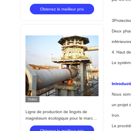
processus Pidgeon
Obtenez le meilleur prix
3Protectio
Deux phase
inférieure
4. Haut de
Le système
Introducti
Nous somm
Vidéo
un projet 
Ligne de production de lingots de
Iron.
magnésium écologique pour le marché
mondial
Le procédé
Obtenez le meilleur prix