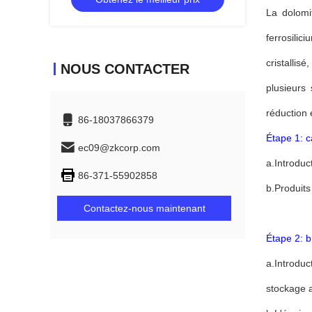
La dolomit
ferrosili
cristallis
NOUS CONTACTER
plusieurs
réduction e
86-18037866379
Étape 1: c
ec09@zkcorp.com
a.Introduc
86-371-55902858
b.Produits
Contactez-nous maintenant
Étape 2: b
a.Introduc
stockage a