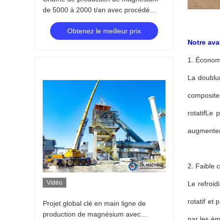
de 5000 à 2000 t/an avec procédé
Pidgeon
Obtenez le meilleur prix
Notre av
1. Économ
La doublur
composite
rotatifLe 
augmenter
2. Faible
Vidéo
Le refroid
rotatif et
Projet global clé en main ligne de
production de magnésium avec
par les ém