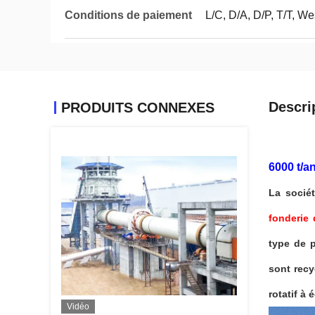
Conditions de paiement
L/C, D/A, D/P, T/T, 
Descri
PRODUITS CONNEXES
6000 t/a
La socié
fonderie
type de 
sont recy
rotatif à 
Vidéo