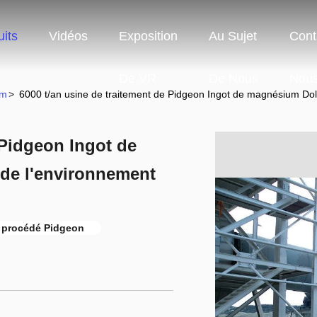
its
Vidéos
Exposition
Au Sujet
Cont
De VR
De Nous
Nou
um
>
6000 t/an usine de traitement de Pidgeon Ingot de magnésium Dol
 Pidgeon Ingot de
de l'environnement
u procédé Pidgeon