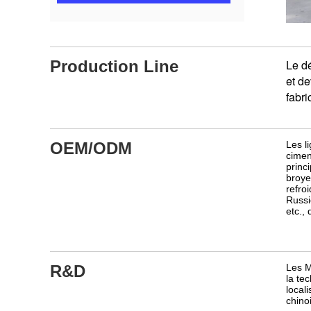
Production Line
Le d
et de
fabri
OEM/ODM
Les l
cimen
princ
broye
refro
Russi
etc.,
R&D
Les M
la te
local
chino