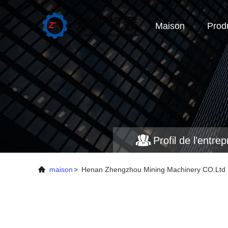
Maison
Produ
Profil de l'entrep
maison
>
Henan Zhengzhou Mining Machinery CO.Ltd Pr