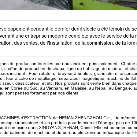
éveloppement pendant le dernier demi siècle a été témoin de 
venant une entreprise moderne complète avec le service de la re
cation, des ventes, de l'installation, de la commission, de la forma
ignes de production fournies par nous incluent principalement : Chaîn
t, chaîne de production de chaux, ligne de habillage de minerai, et cha
ipaux incluent : Four rotatoire, broyeur à boulets, granulatoire, ascenseu
ur, four à coke de métallurgie, séparateur magnétique, machine de flotta
idisseur, dessiccateur, et etc. Nos produits sont vente bien dans chaque
e, en Corée du Sud, au Vietnam, en Malaisie, au Népal, au Bengale, a
 qui sont pensés fortement par nos clients.
ACHINES d'EXTRACTION de HENAN ZHENGZHOU Cie., Ltd mènent les é
chnologie innovatrice et les produits pour le mien et l'énergie plus de 1
isent son usine dans XINGYANG, HENAN, Chine. Elle est nommée comme 
is du bâtiment de machine et du bureau électronique mécanique de H