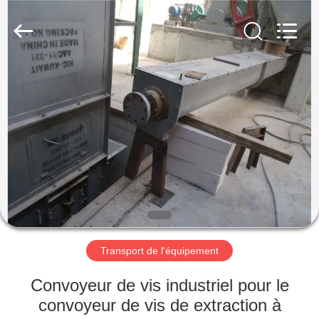
Zhengzhou
Mining
Machinery
CO.Ltd.
All
Rights
Reserved.
Developed
MAISON
by
ECER
PRODUITS
VIDÉOS
EXPOSITION
DE
VR
Transport de l'équipement
Convoyeur de vis industriel pour le
AU
convoyeur de vis de extraction à