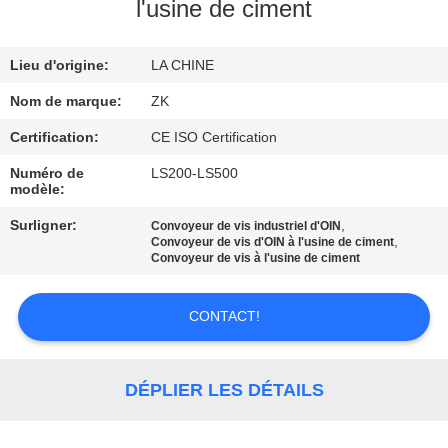
SUJET
l'usine de ciment
DE
Lieu d'origine:
LA CHINE
NOUS
Nom de marque:
ZK
VISITE
Certification:
CE ISO Certification
D'USINE
Numéro de
LS200-LS500
modèle:
CONTRÔLE
Surligner:
,
Convoyeur de vis industriel d'OIN
,
Convoyeur de vis d'OIN à l'usine de ciment
DE
Convoyeur de vis à l'usine de ciment
QUALITÉ
CONTACT!
CONTACTEZ-
NOUS
DÉPLIER LES DÉTAILS