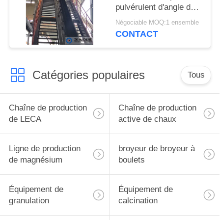
pulvérulent d'angle de
l'équipement 300m3/H
Négociable MOQ:1 ensemble
90°
CONTACT
Catégories populaires
Tous
Chaîne de production
Chaîne de production
de LECA
active de chaux
Ligne de production
broyeur de broyeur à
de magnésium
boulets
Équipement de
Équipement de
granulation
calcination