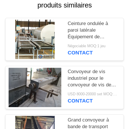
NOUVELLES
produits similaires
DEMANDEZ
Ceinture ondulée à
UNE
paroi latérale
Équipement de
CITATION
transport Industrie
Négociable MOQ:1 jeu
minière Économie
CONTACT
PLAN
d'espace Haute
capacité de transport
DU
Convoyeur de vis
SITE
industriel pour le
convoyeur de vis de
extraction à l'usine de
POLITIQUE
USD 8000-20000 set MOQ:1 ensemble
ciment
CONTACT
DE
CONFIDENTIALITÉ
Grand convoyeur à
bande de transport